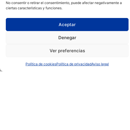
No consentir o retirar el consentimiento, puede afectar negativamente a
ciertas características y funciones.
IBERIK
IBERIK
Aceptar
AUGAS SANTAS
GRAN BALNEARIO
BALNEARIO & GOLF ****
DE GUITIRIZ ****
Pantón (Lugo)
Guitiriz (Lugo)
Denegar
982 292 800
982 920 090
Ver preferencias
IBERIK
IBERIK
Política de cookies
Política de privacidad
Aviso legal
ROCALLAURA
SANTO DOMINGO
BALNEARI ****
PLAZA HOTEL ****
Rocallaura (Lleida)
Oviedo (Asturias)
973 330 632
985 207 880
CONTACTO
|
QUIÉNES SOMOS
|
EMPLEO