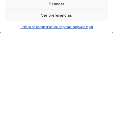
Denegar
IBERIK
IBERIK
AUGAS SANTAS
GRAN BALNEARIO
BALNEARIO & GOLF ****
DE GUITIRIZ ****
Ver preferencias
Pantón (Lugo)
Guitiriz (Lugo)
982 292 800
982 920 090
Política de cookies
Política de privacidad
Aviso legal
IBERIK
IBERIK
ROCALLAURA
SANTO DOMINGO
BALNEARI ****
PLAZA HOTEL ****
Rocallaura (Lleida)
Oviedo (Asturias)
973 330 632
985 207 880
CONTACTO
|
QUIÉNES SOMOS
|
EMPLEO
Política de Privacidad
|
Aviso Legal
|
Política de Cookies
|
Canal