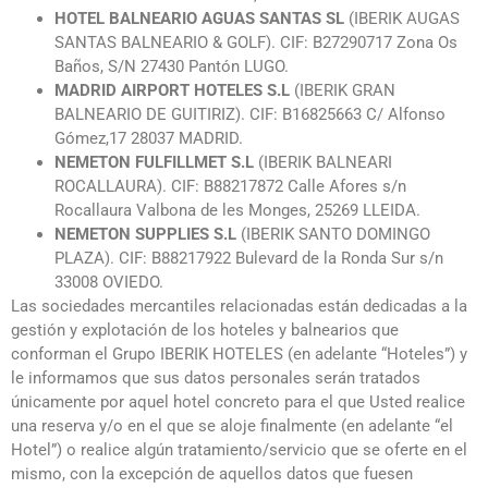
HOTEL BALNEARIO AGUAS SANTAS SL
(IBERIK AUGAS
SANTAS BALNEARIO & GOLF). CIF: B27290717 Zona Os
Baños, S/N 27430 Pantón LUGO.
MADRID AIRPORT HOTELES S.L
(IBERIK GRAN
BALNEARIO DE GUITIRIZ). CIF: B16825663 C/ Alfonso
Gómez,17 28037 MADRID.
NEMETON FULFILLMET S.L
(IBERIK BALNEARI
ROCALLAURA). CIF: B88217872 Calle Afores s/n
Rocallaura Valbona de les Monges, 25269 LLEIDA.
NEMETON SUPPLIES S.L
(IBERIK SANTO DOMINGO
PLAZA). CIF: B88217922 Bulevard de la Ronda Sur s/n
33008 OVIEDO.
Las sociedades mercantiles relacionadas están dedicadas a la
gestión y explotación de los hoteles y balnearios que
conforman el Grupo IBERIK HOTELES (en adelante “Hoteles”) y
le informamos que sus datos personales serán tratados
únicamente por aquel hotel concreto para el que Usted realice
una reserva y/o en el que se aloje finalmente (en adelante “el
Hotel”) o realice algún tratamiento/servicio que se oferte en el
mismo, con la excepción de aquellos datos que fuesen