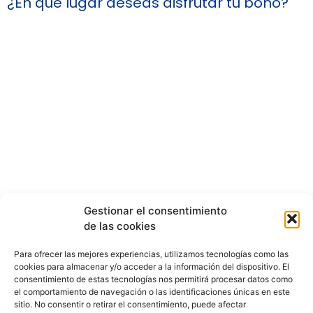
¿En qué lugar deseas disfrutar tu bono?
****
Augas Santas Balneario &
Golf
VER MÁS
Gestionar el consentimiento
****
de las cookies
Gran Balneario de Guitiriz
Para ofrecer las mejores experiencias, utilizamos tecnologías como las
cookies para almacenar y/o acceder a la información del dispositivo. El
consentimiento de estas tecnologías nos permitirá procesar datos como
VER MÁS
el comportamiento de navegación o las identificaciones únicas en este
sitio. No consentir o retirar el consentimiento, puede afectar