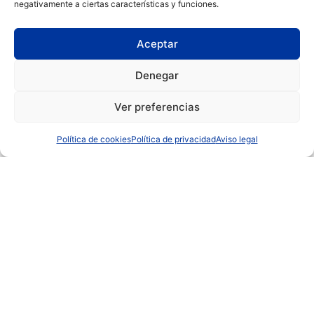
negativamente a ciertas características y funciones.
Aceptar
****
Denegar
Rocallaura Balneari
Ver preferencias
VER MÁS
Política de cookies
Política de privacidad
Aviso legal
****
Santo Domingo Plaza Hotel
VER MÁS