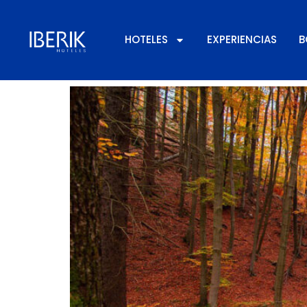
Día:
9 de octubre
HOTELES
EXPERIENCIAS
B
Vacaciones en otoño c