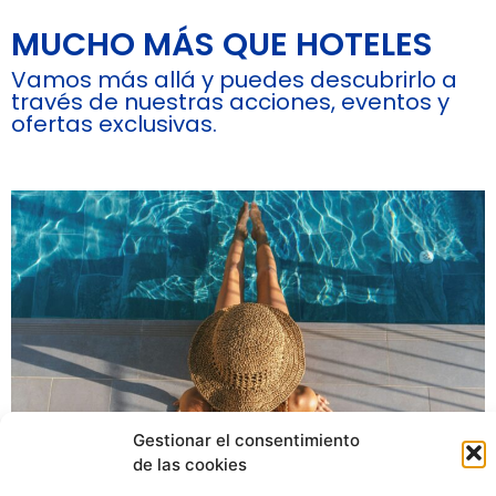
MUCHO MÁS QUE HOTELES
Vamos más allá y puedes descubrirlo a
través de nuestras acciones, eventos y
ofertas exclusivas.
Gestionar el consentimiento
de las cookies
07/07/2026
Actualidad