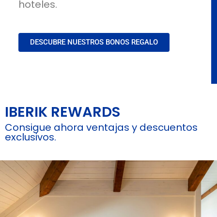
hoteles.
DESCUBRE NUESTROS BONOS REGALO
IBERIK REWARDS
Consigue ahora ventajas y descuentos
exclusivos.