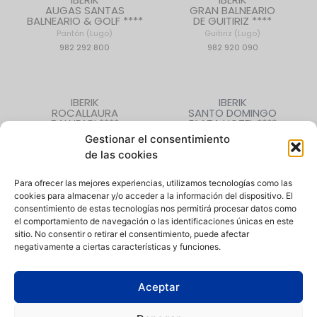
AUGAS SANTAS
GRAN BALNEARIO
BALNEARIO & GOLF ****
DE GUITIRIZ ****
Pantón (Lugo)
Guitiriz (Lugo)
982 292 800
982 920 090
IBERIK
IBERIK
ROCALLAURA
SANTO DOMINGO
BALNEARI ****
PLAZA HOTEL ****
Rocallaura (Lleida)
Oviedo (Asturias)
Gestionar el consentimiento
973 330 632
985 207 880
de las cookies
Para ofrecer las mejores experiencias, utilizamos tecnologías como las
cookies para almacenar y/o acceder a la información del dispositivo. El
CONTACTO
|
QUIÉNES SOMOS
|
EMPLEO
consentimiento de estas tecnologías nos permitirá procesar datos como
el comportamiento de navegación o las identificaciones únicas en este
sitio. No consentir o retirar el consentimiento, puede afectar
negativamente a ciertas características y funciones.
Aceptar
Política de Privacidad
|
Aviso Legal
|
Política de Cookies
|
Canal
de denuncias