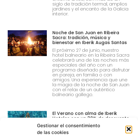
siglo de tradición termal, amplios
jardines y el encanto de la Galicia
interior.
Noche de San Juan en Ribeira
Sacra: tradición, música y
bienestar en Iberik Augas Santas
El próximo 27 de junio, nuestro
hotel balneario en la Ribeira Sacra
celebrará una de las noches más
especiales del año con un
programa diseñado para disfrutar
en pareja, en familia o con
amigos. Una experiencia que une
la magia de la noche de San Juan
con el relax de un auténtico
balneario gallego.
El Verano con alma de Iberik
Hoteles con un 30% de descuento
Gestionar el consentimiento
Aguas termales, descanso y
naturaleza te esperan. Consigue
de las cookies
un 30% de descuento y asegura tu