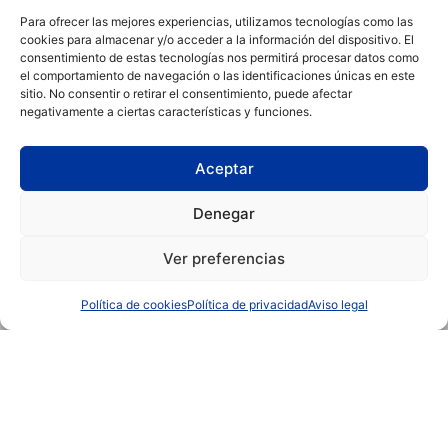
verano más tranquilo y
Para ofrecer las mejores experiencias, utilizamos tecnologías como las
reconfortante en Iberik Hoteles.
cookies para almacenar y/o acceder a la información del dispositivo. El
consentimiento de estas tecnologías nos permitirá procesar datos como
el comportamiento de navegación o las identificaciones únicas en este
Escapadas para mayores de 60
sitio. No consentir o retirar el consentimiento, puede afectar
años: relax, salud y cultura
negativamente a ciertas características y funciones.
Viajar a partir de los sesenta es
sinónimo de calidad, calma y
disfrute consciente. Descubre
Aceptar
cinco propuestas diseñadas para
quienes buscan salud, cultura y el
placer de lo auténtico en destinos
Denegar
únicos.
Ver preferencias
Política de cookies
Política de privacidad
Aviso legal