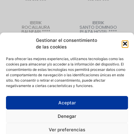
IBERIK
IBERIK
ROCALLAURA
SANTO DOMINGO
BALNEARI ****
PLAZA HOTEL ****
Rocallaura (Lleida)
Oviedo (Asturias)
Gestionar el consentimiento
973 330 632
985 207 880
de las cookies
Para ofrecer las mejores experiencias, utilizamos tecnologías como las
cookies para almacenar y/o acceder a la información del dispositivo. El
CONTACTO
|
QUIÉNES SOMOS
|
EMPLEO
consentimiento de estas tecnologías nos permitirá procesar datos como
el comportamiento de navegación o las identificaciones únicas en este
sitio. No consentir o retirar el consentimiento, puede afectar
negativamente a ciertas características y funciones.
Aceptar
Política de Privacidad
|
Aviso Legal
|
Política de Cookies
|
Canal
de denuncias
Denegar
Condiciones de compra
|
Condiciones de uso de instalaciones
Ver preferencias
Iberik Hoteles está comprometida con la igualdad de