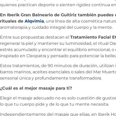
quienes practican deporte o sienten rigidez continua e
En Iberik Gran Balneario de Guitiriz también puedes d
rituales de
Alqvimia
, una línea de alta cosmética natur
aromaterapia y cuidado integral del cuerpo y la mente.
Entre sus propuestas destacan el
Tratamiento Facial E
regenerar la piel y mantener su luminosidad, el ritual Oas
estrés acumulado y encontrar el equilibrio emocional, o 
inspirado en Cleopatra y pensado para potenciar la belle
Estos tratamientos, de 90 minutos de duración, utilizan
barros marinos, aceites esenciales o sales del Mar Muert
sensorial única y profundamente transformadora.
¿Cuál es el mejor masaje para ti?
Elegir el masaje adecuado no es solo cuestión de gusto
lo que tu cuerpo pide y de lo que tu mente necesita.
Independientemente del masaje que elijas, en Iberik H