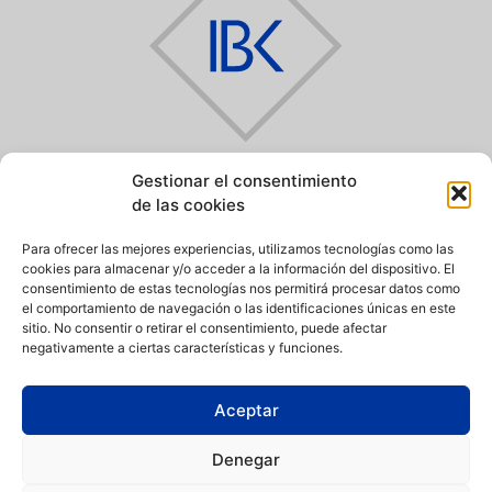
Gestionar el consentimiento
IBERIK
IBERIK
AUGAS SANTAS
GRAN BALNEARIO
de las cookies
BALNEARIO & GOLF ****
DE GUITIRIZ ****
Pantón (Lugo)
Guitiriz (Lugo)
Para ofrecer las mejores experiencias, utilizamos tecnologías como las
982 292 800
982 920 090
cookies para almacenar y/o acceder a la información del dispositivo. El
consentimiento de estas tecnologías nos permitirá procesar datos como
el comportamiento de navegación o las identificaciones únicas en este
sitio. No consentir o retirar el consentimiento, puede afectar
IBERIK
IBERIK
negativamente a ciertas características y funciones.
ROCALLAURA
SANTO DOMINGO
BALNEARI ****
PLAZA HOTEL ****
Rocallaura (Lleida)
Oviedo (Asturias)
Aceptar
973 330 632
985 207 880
Denegar