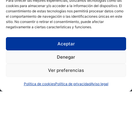
Para ofrecer las mejores experiencias, utilizamos tecnologías como las
cookies para almacenar y/o acceder a la información del dispositivo. El
consentimiento de estas tecnologías nos permitirá procesar datos como
IBERIK
IBERIK
el comportamiento de navegación o las identificaciones únicas en este
ROCALLAURA
SANTO DOMINGO
sitio. No consentir o retirar el consentimiento, puede afectar
BALNEARI ****
PLAZA HOTEL ****
negativamente a ciertas características y funciones.
Rocallaura (Lleida)
Oviedo (Asturias)
973 330 632
985 207 880
Aceptar
Denegar
CONTACTO
|
QUIÉNES SOMOS
|
EMPLEO
Ver preferencias
Política de cookies
Política de privacidad
Aviso legal
Política de Privacidad
|
Aviso Legal
|
Política de Cookies
|
Canal
de denuncias
Condiciones de compra
|
Condiciones de uso de instalaciones
Iberik Hoteles está comprometida con la igualdad de
oportunidades entre hombres y mujeres, en el acceso al empleo,