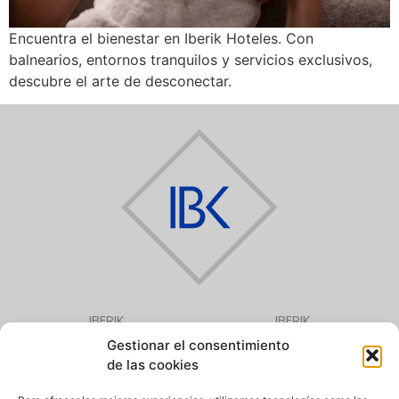
Encuentra el bienestar en Iberik Hoteles. Con
balnearios, entornos tranquilos y servicios exclusivos,
descubre el arte de desconectar.
IBERIK
IBERIK
AUGAS SANTAS
GRAN BALNEARIO
Gestionar el consentimiento
BALNEARIO & GOLF ****
DE GUITIRIZ ****
Pantón (Lugo)
Guitiriz (Lugo)
de las cookies
982 292 800
982 920 090