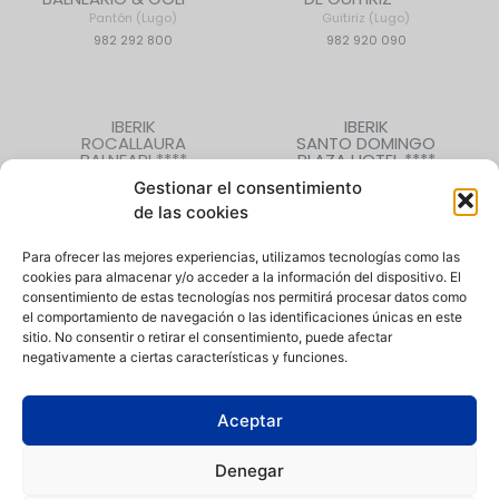
Pantón (Lugo)
Guitiriz (Lugo)
982 292 800
982 920 090
IBERIK
IBERIK
ROCALLAURA
SANTO DOMINGO
BALNEARI ****
PLAZA HOTEL ****
Rocallaura (Lleida)
Oviedo (Asturias)
Gestionar el consentimiento
973 330 632
985 207 880
de las cookies
Para ofrecer las mejores experiencias, utilizamos tecnologías como las
cookies para almacenar y/o acceder a la información del dispositivo. El
CONTACTO
|
QUIÉNES SOMOS
|
EMPLEO
consentimiento de estas tecnologías nos permitirá procesar datos como
el comportamiento de navegación o las identificaciones únicas en este
sitio. No consentir o retirar el consentimiento, puede afectar
negativamente a ciertas características y funciones.
Aceptar
Política de Privacidad
|
Aviso Legal
|
Política de Cookies
|
Canal
de denuncias
Denegar
Condiciones de compra
|
Condiciones de uso de instalaciones