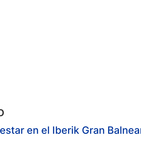
ONOS REGALO
EVENTOS
GOLF
ACTUALIDAD
E
o
star en el Iberik Gran Balnear