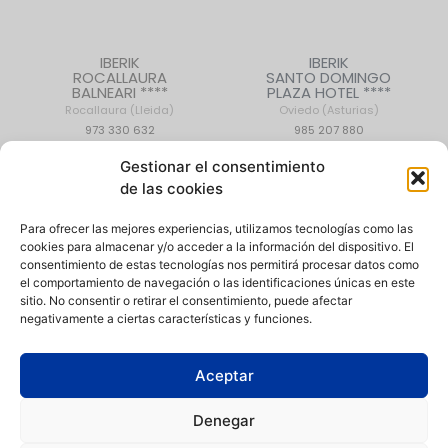
IBERIK
IBERIK
ROCALLAURA
SANTO DOMINGO
BALNEARI ****
PLAZA HOTEL ****
Rocallaura (Lleida)
Oviedo (Asturias)
973 330 632
985 207 880
Gestionar el consentimiento
de las cookies
CONTACTO
|
QUIÉNES SOMOS
|
EMPLEO
Para ofrecer las mejores experiencias, utilizamos tecnologías como las
cookies para almacenar y/o acceder a la información del dispositivo. El
consentimiento de estas tecnologías nos permitirá procesar datos como
el comportamiento de navegación o las identificaciones únicas en este
sitio. No consentir o retirar el consentimiento, puede afectar
negativamente a ciertas características y funciones.
Política de Privacidad
|
Aviso Legal
|
Política de Cookies
|
Canal
de denuncias
Aceptar
Condiciones de compra
|
Condiciones de uso de instalaciones
Denegar
Iberik Hoteles está comprometida con la igualdad de