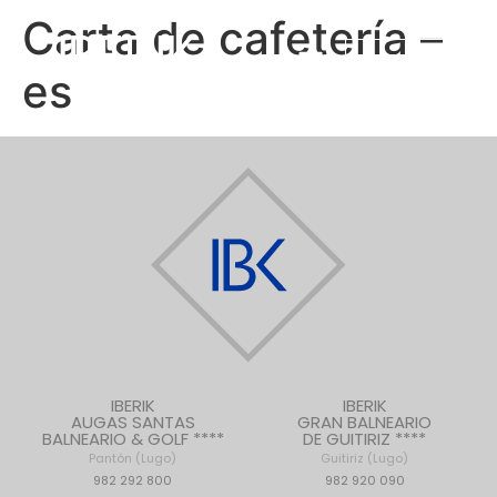
Carta de cafetería –
RESERVAR
es
IBERIK
IBERIK
AUGAS SANTAS
GRAN BALNEARIO
BALNEARIO & GOLF ****
DE GUITIRIZ ****
Pantón (Lugo)
Guitiriz (Lugo)
982 292 800
982 920 090