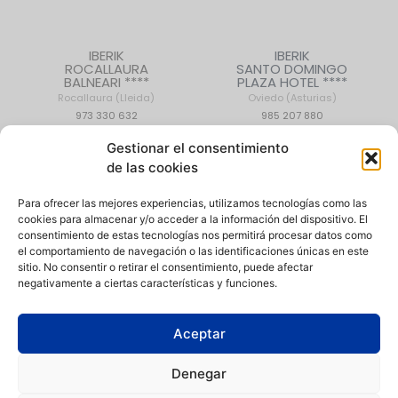
IBERIK
IBERIK
ROCALLAURA
SANTO DOMINGO
BALNEARI ****
PLAZA HOTEL ****
Rocallaura (Lleida)
Oviedo (Asturias)
973 330 632
985 207 880
Gestionar el consentimiento
de las cookies
CONTACTO
|
QUIÉNES SOMOS
|
EMPLEO
Para ofrecer las mejores experiencias, utilizamos tecnologías como las
cookies para almacenar y/o acceder a la información del dispositivo. El
consentimiento de estas tecnologías nos permitirá procesar datos como
el comportamiento de navegación o las identificaciones únicas en este
sitio. No consentir o retirar el consentimiento, puede afectar
negativamente a ciertas características y funciones.
Política de Privacidad
|
Aviso Legal
|
Política de Cookies
|
Canal
de denuncias
Aceptar
Condiciones de compra
|
Condiciones de uso de instalaciones
Denegar
Iberik Hoteles está comprometida con la igualdad de