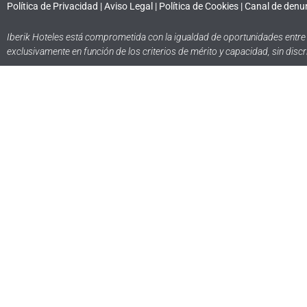
Política de Privacidad
|
Aviso Legal
|
Política de Cookies
|
Canal de denu
Iberik Hoteles está comprometida con la igualdad de oportunidades entre 
exclusivamente en función de los criterios de mérito y capacidad, sin disc