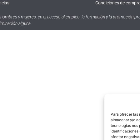
ncias
Condiciones de compr
hombres y mujeres, en el acceso al empleo, la formación y la promoción pro
riminación alguna.
Para ofrecer las
almacenar y/o ac
tecnologías nos 
identificaciones 
afectar negativa