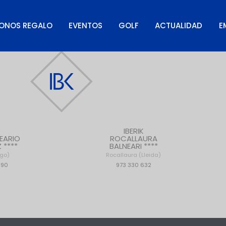
ONOS REGALO
EVENTOS
GOLF
ACTUALIDAD
E
IBERIK
EARIO
ROCALLAURA
Z ****
BALNEARI ****
ugo)
Rocallaura (Lleida)
090
973 330 632