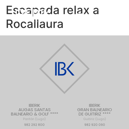
Escapada relax a
RESERVAR
Rocallaura
IBERIK
IBERIK
AUGAS SANTAS
GRAN BALNEARIO
BALNEARIO & GOLF ****
DE GUITIRIZ ****
Pantón (Lugo)
Guitiriz (Lugo)
982 292 800
982 920 090