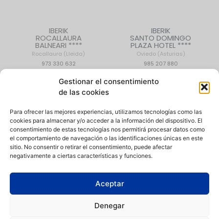
IBERIK
IBERIK
ROCALLAURA
SANTO DOMINGO
BALNEARI ****
PLAZA HOTEL ****
Rocallaura (Lleida)
Oviedo (Asturias)
973 330 632
985 207 880
Gestionar el consentimiento
de las cookies
CONTACTO
|
QUIÉNES SOMOS
|
EMPLEO
Para ofrecer las mejores experiencias, utilizamos tecnologías como las
cookies para almacenar y/o acceder a la información del dispositivo. El
consentimiento de estas tecnologías nos permitirá procesar datos como
el comportamiento de navegación o las identificaciones únicas en este
sitio. No consentir o retirar el consentimiento, puede afectar
negativamente a ciertas características y funciones.
Política de Privacidad
|
Aviso Legal
|
Política de Cookies
|
Canal
de denuncias
Aceptar
Condiciones de compra
|
Condiciones de uso de instalaciones
Denegar
Iberik Hoteles está comprometida con la igualdad de