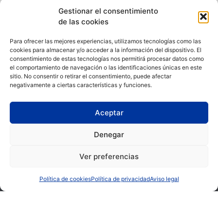
Gestionar el consentimiento
de las cookies
IBERIK
IBERIK
ROCALLAURA
SANTO DOMINGO
BALNEARI ****
PLAZA HOTEL ****
Para ofrecer las mejores experiencias, utilizamos tecnologías como las
Rocallaura (Lleida)
Oviedo (Asturias)
cookies para almacenar y/o acceder a la información del dispositivo. El
973 330 632
985 207 880
consentimiento de estas tecnologías nos permitirá procesar datos como
el comportamiento de navegación o las identificaciones únicas en este
sitio. No consentir o retirar el consentimiento, puede afectar
negativamente a ciertas características y funciones.
CONTACTO
|
QUIÉNES SOMOS
|
EMPLEO
Aceptar
Denegar
Política de Privacidad
|
Aviso Legal
|
Política de Cookies
|
Canal
Ver preferencias
de denuncias
Política de cookies
Política de privacidad
Aviso legal
Condiciones de compra
|
Condiciones de uso de instalaciones
Iberik Hoteles está comprometida con la igualdad de
oportunidades entre hombres y mujeres, en el acceso al empleo,