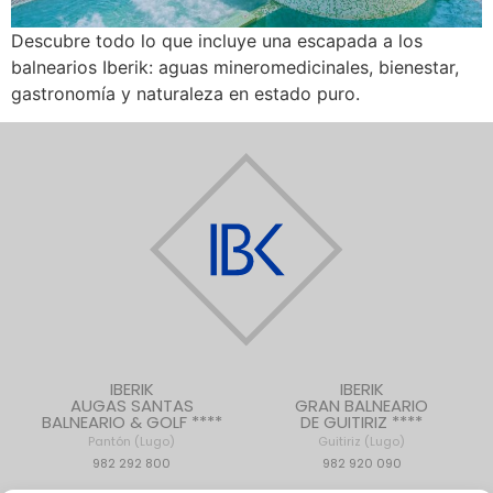
Descubre todo lo que incluye una escapada a los
balnearios Iberik: aguas mineromedicinales, bienestar,
gastronomía y naturaleza en estado puro.
IBERIK
IBERIK
AUGAS SANTAS
GRAN BALNEARIO
BALNEARIO & GOLF ****
DE GUITIRIZ ****
Pantón (Lugo)
Guitiriz (Lugo)
982 292 800
982 920 090