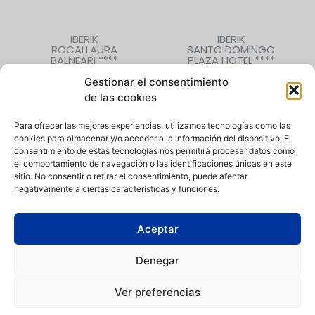
IBERIK
IBERIK
ROCALLAURA
SANTO DOMINGO
BALNEARI ****
PLAZA HOTEL ****
Rocallaura (Lleida)
Oviedo (Asturias)
Gestionar el consentimiento
973 330 632
985 207 880
de las cookies
Para ofrecer las mejores experiencias, utilizamos tecnologías como las
cookies para almacenar y/o acceder a la información del dispositivo. El
CONTACTO
|
QUIÉNES SOMOS
|
EMPLEO
consentimiento de estas tecnologías nos permitirá procesar datos como
el comportamiento de navegación o las identificaciones únicas en este
sitio. No consentir o retirar el consentimiento, puede afectar
negativamente a ciertas características y funciones.
Política de Privacidad
|
Aviso Legal
|
Política de Cookies
|
Canal
Aceptar
de denuncias
Denegar
Condiciones de compra
|
Condiciones de uso de instalaciones
Ver preferencias
Iberik Hoteles está comprometida con la igualdad de
oportunidades entre hombres y mujeres, en el acceso al empleo,