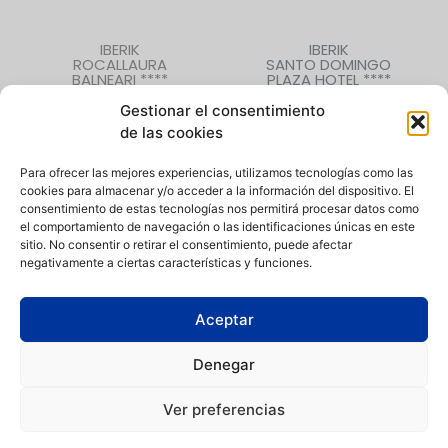
IBERIK
IBERIK
ROCALLAURA
SANTO DOMINGO
BALNEARI ****
PLAZA HOTEL ****
Rocallaura (Lleida)
Oviedo (Asturias)
Gestionar el consentimiento
973 330 632
985 207 880
de las cookies
Para ofrecer las mejores experiencias, utilizamos tecnologías como las
cookies para almacenar y/o acceder a la información del dispositivo. El
CONTACTO
|
QUIÉNES SOMOS
|
EMPLEO
consentimiento de estas tecnologías nos permitirá procesar datos como
el comportamiento de navegación o las identificaciones únicas en este
sitio. No consentir o retirar el consentimiento, puede afectar
negativamente a ciertas características y funciones.
Política de Privacidad
|
Aviso Legal
|
Política de Cookies
|
Canal
Aceptar
de denuncias
Denegar
Condiciones de compra
|
Condiciones de uso de instalaciones
Ver preferencias
Iberik Hoteles está comprometida con la igualdad de
oportunidades entre hombres y mujeres, en el acceso al empleo,