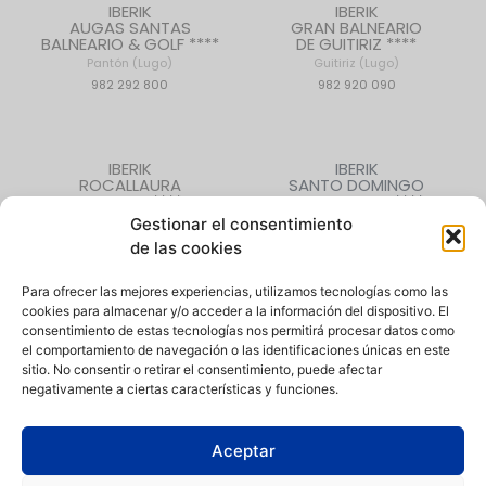
IBERIK
IBERIK
AUGAS SANTAS
GRAN BALNEARIO
BALNEARIO & GOLF ****
DE GUITIRIZ ****
Pantón (Lugo)
Guitiriz (Lugo)
982 292 800
982 920 090
IBERIK
IBERIK
ROCALLAURA
SANTO DOMINGO
BALNEARI ****
PLAZA HOTEL ****
Rocallaura (Lleida)
Oviedo (Asturias)
Gestionar el consentimiento
973 330 632
985 207 880
de las cookies
Para ofrecer las mejores experiencias, utilizamos tecnologías como las
cookies para almacenar y/o acceder a la información del dispositivo. El
CONTACTO
|
QUIÉNES SOMOS
|
EMPLEO
consentimiento de estas tecnologías nos permitirá procesar datos como
el comportamiento de navegación o las identificaciones únicas en este
sitio. No consentir o retirar el consentimiento, puede afectar
negativamente a ciertas características y funciones.
Aceptar
Política de Privacidad
|
Aviso Legal
|
Política de Cookies
|
Canal
de denuncias